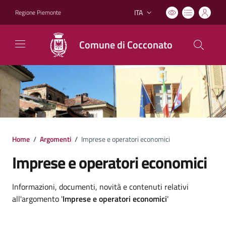
ITA
Regione Piemonte
Lingua attiva:
Comune di Cocconato
Home
/
Argomenti
/
Imprese e operatori economici
Imprese e operatori economici
Dettagli argomento
Informazioni, documenti, novità e contenuti relativi
all'argomento '
Imprese e operatori economici
'