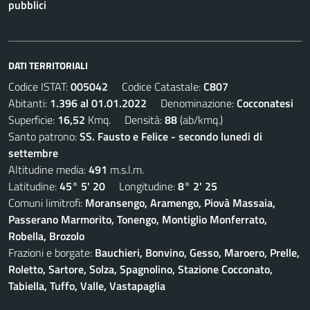
pubblici
DATI TERRITORIALI
Codice ISTAT:
005042
Codice Catastale:
C807
Abitanti:
1.396 al 01.01.2022
Denominazione:
Cocconatesi
Superficie:
16,52
Kmq. Densità:
88
(ab/kmq.)
Santo patrono:
SS. Fausto e Felice - secondo lunedi di
settembre
Altitudine media:
491
m.s.l.m.
Latitudine:
45° 5' 20
Longitudine:
8° 2' 25
Comuni limitrofi:
Moransengo, Aramengo, Piovà Massaia,
Passerano Marmorito, Tonengo, Montiglio Monferrato,
Robella, Brozolo
Frazioni e borgate:
Bauchieri, Bonvino, Gesso, Maroero, Prelle,
Roletto, Sartore, Solza, Spagnolino, Stazione Cocconato,
Tabiella, Tuffo, Valle, Vastapaglia