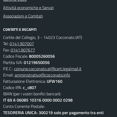
Attività economiche e Servizi
Associazioni e Comitati
CONTATTI E RECAPITI
Cortile del Collegio, 3 - 14023 Cocconato (AT)
Tel:
0141.907007
Fax:
0141.907677
Codice Fiscale:
80005260056
Partita IVA:
01219650056
P.E.C.:
comune.cocconato.at@cert.legalmail.it
Email:
amministrativo@cocconato.info
Fatturazione Elettronica:
UFW160
Codice IPA:
c_c807
IBAN (per i vostri bonifici bancari):
IT 69 A 06085 10316 0000 0002 0298
Conto Corrente Postale:
TESORERIA UNICA: 300219 solo per pagamento tra enti