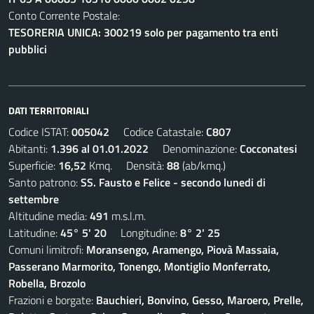
Conto Corrente Postale:
TESORERIA UNICA: 300219 solo per pagamento tra enti
pubblici
DATI TERRITORIALI
Codice ISTAT:
005042
Codice Catastale:
C807
Abitanti:
1.396 al 01.01.2022
Denominazione:
Cocconatesi
Superficie:
16,52
Kmq. Densità:
88
(ab/kmq.)
Santo patrono:
SS. Fausto e Felice - secondo lunedi di
settembre
Altitudine media:
491
m.s.l.m.
Latitudine:
45° 5' 20
Longitudine:
8° 2' 25
Comuni limitrofi:
Moransengo, Aramengo, Piovà Massaia,
Passerano Marmorito, Tonengo, Montiglio Monferrato,
Robella, Brozolo
Frazioni e borgate:
Bauchieri, Bonvino, Gesso, Maroero, Prelle,