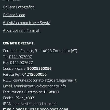
Galleria Fotografica
Galleria Video
Attività economiche e Servizi
Associazioni e Comitati
CONTATTI E RECAPITI
Cortile del Collegio, 3 - 14023 Cocconato (AT)
Tel:
0141.907007
Fax:
0141.907677
Codice Fiscale:
80005260056
Partita IVA:
01219650056
P.E.C.:
comune.cocconato.at@cert.legalmail.it
Email:
amministrativo@cocconato.info
Fatturazione Elettronica:
UFW160
Codice IPA:
c_c807
IBAN (per i vostri bonifici bancari):
IT 69 A 06085 10316 0000 0002 0298