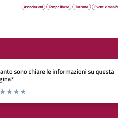
Associazioni
Tempo libero
Turismo
Eventi e manif
anto sono chiare le informazioni su questa
gina?
a da 1 a 5 stelle la pagina
ta 1 stelle su 5
Valuta 2 stelle su 5
Valuta 3 stelle su 5
Valuta 4 stelle su 5
Valuta 5 stelle su 5