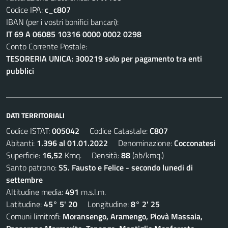
Codice IPA:
c_c807
IBAN (per i vostri bonifici bancari):
IT 69 A 06085 10316 0000 0002 0298
Conto Corrente Postale:
TESORERIA UNICA: 300219 solo per pagamento tra enti
pubblici
DATI TERRITORIALI
Codice ISTAT:
005042
Codice Catastale:
C807
Abitanti:
1.396 al 01.01.2022
Denominazione:
Cocconatesi
Superficie:
16,52
Kmq. Densità:
88
(ab/kmq.)
Santo patrono:
SS. Fausto e Felice - secondo lunedi di
settembre
Altitudine media:
491
m.s.l.m.
Latitudine:
45° 5' 20
Longitudine:
8° 2' 25
Comuni limitrofi:
Moransengo, Aramengo, Piovà Massaia,