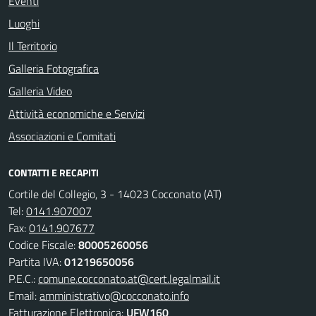
Eventi
Luoghi
Il Territorio
Galleria Fotografica
Galleria Video
Attività economiche e Servizi
Associazioni e Comitati
CONTATTI E RECAPITI
Cortile del Collegio, 3 - 14023 Cocconato (AT)
Tel:
0141.907007
Fax:
0141.907677
Codice Fiscale:
80005260056
Partita IVA:
01219650056
P.E.C.:
comune.cocconato.at@cert.legalmail.it
Email:
amministrativo@cocconato.info
Fatturazione Elettronica:
UFW160