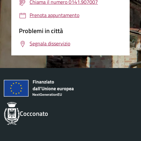
Chiama il numero 0141.907007
Prenota appuntamento
Problemi in città
Segnala disservizio
Cocconato