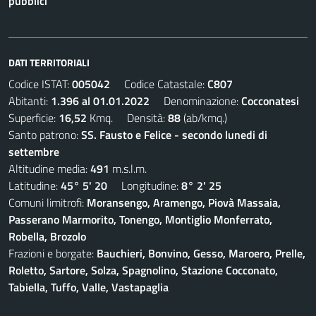
pubblici
DATI TERRITORIALI
Codice ISTAT:
005042
Codice Catastale:
C807
Abitanti:
1.396 al 01.01.2022
Denominazione:
Cocconatesi
Superficie:
16,52
Kmq. Densità:
88
(ab/kmq.)
Santo patrono:
SS. Fausto e Felice - secondo lunedi di
settembre
Altitudine media:
491
m.s.l.m.
Latitudine:
45° 5' 20
Longitudine:
8° 2' 25
Comuni limitrofi:
Moransengo, Aramengo, Piovà Massaia,
Passerano Marmorito, Tonengo, Montiglio Monferrato,
Robella, Brozolo
Frazioni e borgate:
Bauchieri, Bonvino, Gesso, Maroero, Prelle,
Roletto, Sartore, Solza, Spagnolino, Stazione Cocconato,
Tabiella, Tuffo, Valle, Vastapaglia