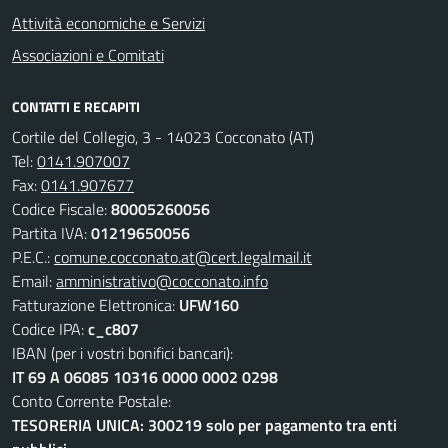
Attività economiche e Servizi
Associazioni e Comitati
CONTATTI E RECAPITI
Cortile del Collegio, 3 - 14023 Cocconato (AT)
Tel:
0141.907007
Fax:
0141.907677
Codice Fiscale:
80005260056
Partita IVA:
01219650056
P.E.C.:
comune.cocconato.at@cert.legalmail.it
Email:
amministrativo@cocconato.info
Fatturazione Elettronica:
UFW160
Codice IPA:
c_c807
IBAN (per i vostri bonifici bancari):
IT 69 A 06085 10316 0000 0002 0298
Conto Corrente Postale:
TESORERIA UNICA: 300219 solo per pagamento tra enti