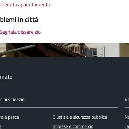
Prenota appuntamento
blemi in città
Segnala disservizio
onato
E DI SERVIZIO
N
ra e pesca
Giustizia e sicurezza pubblica
No
e
Imprese e commercio
Ta