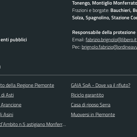
Tonengo, Montiglio Monferrato,
Frazioni e borgate:
Bauchieri, B
Solza, Spagnolino, Stazione Coc
Responsabile della protezione d
nti pubblici
Email:
fabrizio.brignolo@libero.it
Pec:
brignolo.fabrizio@ordineav
I
 sito della Regione Piemonte
GAIA SpA - Dove va il rifiuto?
 di Asti
Riciclo garantito
 Arancione
Casa di riposo Serra
li Asini
Muoversi in Piemonte
 d`Ambito n.5 astigiano Monferrato