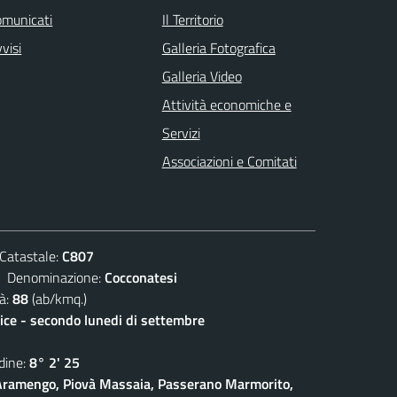
omunicati
Il Territorio
visi
Galleria Fotografica
Galleria Video
Attività economiche e
Servizi
Associazioni e Comitati
atastale:
C807
enominazione:
Cocconatesi
à:
88
(ab/kmq.)
lice - secondo lunedi di settembre
ine:
8° 2' 25
ramengo, Piovà Massaia, Passerano Marmorito,