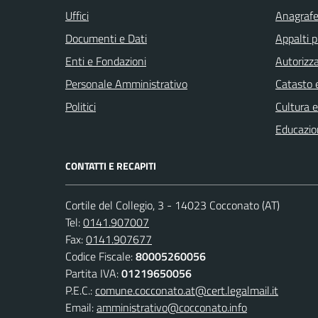
Uffici
Anagrafe 
Documenti e Dati
Appalti p
Enti e Fondazioni
Autorizza
Personale Amministrativo
Catasto e
Politici
Cultura 
Educazio
CONTATTI E RECAPITI
Cortile del Collegio, 3 - 14023 Cocconato (AT)
Tel:
0141.907007
Fax:
0141.907677
Codice Fiscale:
80005260056
Partita IVA:
01219650056
P.E.C.:
comune.cocconato.at@cert.legalmail.it
Email:
amministrativo@cocconato.info