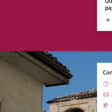
Qu
pa
Valut
Valu
Con