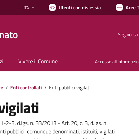
Utenti con dislessia
Aree 
ITA
Lingua attiva:
nato
Seguici su
zi
Vivere il Comune
Accesso all'informazi
te
/
Enti controllati
/
Enti pubblici vigilati
vigilati
 1-2-3, d.lgs. n. 33/2013 - Art. 20, c. 3, d.lgs. n.
ti pubblici, comunque denominati, istituiti, vigilati