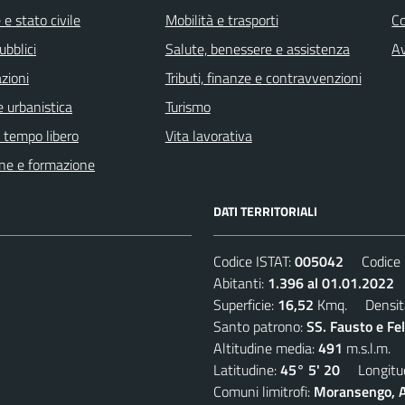
e stato civile
Mobilità e trasporti
C
ubblici
Salute, benessere e assistenza
Av
zioni
Tributi, finanze e contravvenzioni
 urbanistica
Turismo
e tempo libero
Vita lavorativa
ne e formazione
DATI TERRITORIALI
Codice ISTAT:
005042
Codice C
Abitanti:
1.396 al 01.01.2022
D
Superficie:
16,52
Kmq. Densit
Santo patrono:
SS. Fausto e Fe
Altitudine media:
491
m.s.l.m.
Latitudine:
45° 5' 20
Longitud
Comuni limitrofi:
Moransengo, A