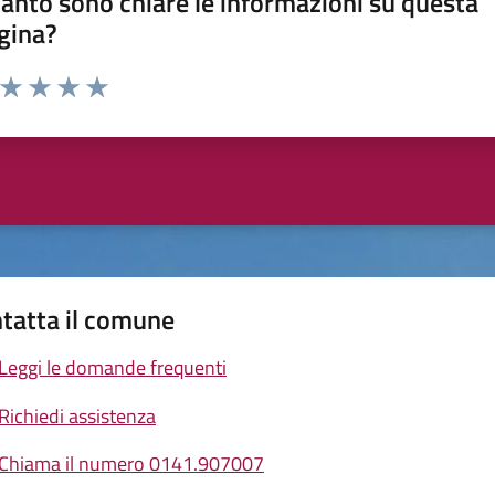
anto sono chiare le informazioni su questa
gina?
a da 1 a 5 stelle la pagina
ta 1 stelle su 5
Valuta 2 stelle su 5
Valuta 3 stelle su 5
Valuta 4 stelle su 5
Valuta 5 stelle su 5
tatta il comune
Leggi le domande frequenti
Richiedi assistenza
Chiama il numero 0141.907007