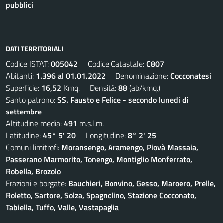
pubblici
DATI TERRITORIALI
Codice ISTAT:
005042
Codice Catastale:
C807
Abitanti:
1.396 al 01.01.2022
Denominazione:
Cocconatesi
Superficie:
16,52
Kmq. Densità:
88
(ab/kmq.)
Santo patrono:
SS. Fausto e Felice - secondo lunedi di
settembre
Altitudine media:
491
m.s.l.m.
Latitudine:
45° 5' 20
Longitudine:
8° 2' 25
Comuni limitrofi:
Moransengo, Aramengo, Piovà Massaia,
Passerano Marmorito, Tonengo, Montiglio Monferrato,
Robella, Brozolo
Frazioni e borgate:
Bauchieri, Bonvino, Gesso, Maroero, Prelle,
Roletto, Sartore, Solza, Spagnolino, Stazione Cocconato,
Tabiella, Tuffo, Valle, Vastapaglia