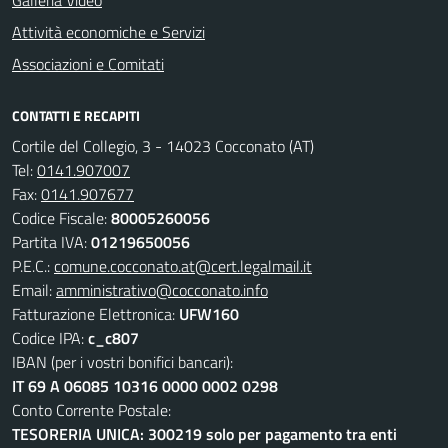
Galleria Video
Attività economiche e Servizi
Associazioni e Comitati
CONTATTI E RECAPITI
Cortile del Collegio, 3 - 14023 Cocconato (AT)
Tel:
0141.907007
Fax:
0141.907677
Codice Fiscale:
80005260056
Partita IVA:
01219650056
P.E.C.:
comune.cocconato.at@cert.legalmail.it
Email:
amministrativo@cocconato.info
Fatturazione Elettronica:
UFW160
Codice IPA:
c_c807
IBAN (per i vostri bonifici bancari):
IT 69 A 06085 10316 0000 0002 0298
Conto Corrente Postale:
TESORERIA UNICA: 300219 solo per pagamento tra enti