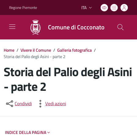
ITA
Regione Piemonte
Lingua attiva:
Comune di Cocconato
Home
/
Vivere il Comune
/
Galleria fotografica
/
Storia del Palio degli Asini - parte 2
Storia del Palio degli Asini
- parte 2
Dettagli del documento
Condividi
Vedi azioni
INDICE DELLA PAGINA