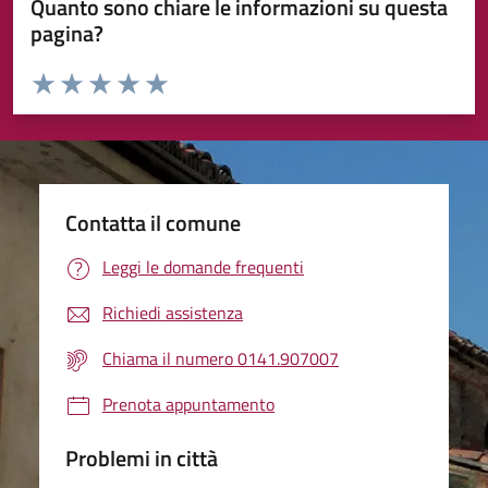
Quanto sono chiare le informazioni su questa
pagina?
Valuta da 1 a 5 stelle la pagina
Valuta 1 stelle su 5
Valuta 2 stelle su 5
Valuta 3 stelle su 5
Valuta 4 stelle su 5
Valuta 5 stelle su 5
Contatta il comune
Leggi le domande frequenti
Richiedi assistenza
Chiama il numero 0141.907007
Prenota appuntamento
Problemi in città