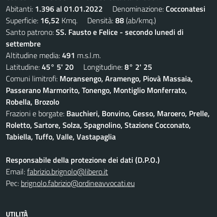
Abitanti:
1.396 al 01.01.2022
Denominazione:
Cocconatesi
Superficie:
16,52
Kmq. Densità:
88
(ab/kmq.)
Santo patrono:
SS. Fausto e Felice - secondo lunedi di
settembre
Altitudine media:
491
m.s.l.m.
Latitudine:
45° 5' 20
Longitudine:
8° 2' 25
Comuni limitrofi:
Moransengo, Aramengo, Piovà Massaia,
Passerano Marmorito, Tonengo, Montiglio Monferrato,
Robella, Brozolo
Frazioni e borgate:
Bauchieri, Bonvino, Gesso, Maroero, Prelle,
Roletto, Sartore, Solza, Spagnolino, Stazione Cocconato,
Tabiella, Tuffo, Valle, Vastapaglia
Responsabile della protezione dei dati (D.P.O.)
Email:
fabrizio.brignolo@libero.it
Pec:
brignolo.fabrizio@ordineavvocati.eu
UTILITÀ