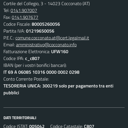
Cortile del Collegio, 3 - 14023 Cocconato (AT)
Tel:
0141.907007
Fax:
0141.907677
Codice Fiscale:
80005260056
Partita IVA:
01219650056
P.E.C.:
comune.cocconato.at@cert.legalmail.it
Email:
amministrativo@cocconato.info
Fatturazione Elettronica:
UFW160
Codice IPA:
c_c807
IBAN (per i vostri bonifici bancari):
IT 69 A 06085 10316 0000 0002 0298
Conto Corrente Postale:
TESORERIA UNICA: 300219 solo per pagamento tra enti
pubblici
DATI TERRITORIALI
Codice ISTAT:
005042
Codice Catastale:
C807