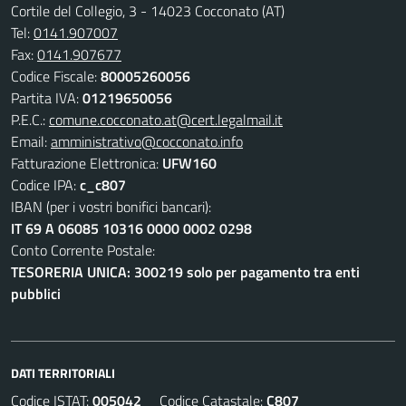
Cortile del Collegio, 3 - 14023 Cocconato (AT)
Tel:
0141.907007
Fax:
0141.907677
Codice Fiscale:
80005260056
Partita IVA:
01219650056
P.E.C.:
comune.cocconato.at@cert.legalmail.it
Email:
amministrativo@cocconato.info
Fatturazione Elettronica:
UFW160
Codice IPA:
c_c807
IBAN (per i vostri bonifici bancari):
IT 69 A 06085 10316 0000 0002 0298
Conto Corrente Postale:
TESORERIA UNICA: 300219 solo per pagamento tra enti
pubblici
DATI TERRITORIALI
Codice ISTAT:
005042
Codice Catastale:
C807