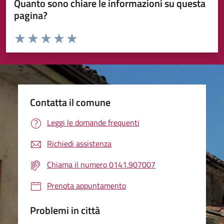
Quanto sono chiare le informazioni su questa
pagina?
Valuta da 1 a 5 stelle la pagina
Valuta 1 stelle su 5
Valuta 2 stelle su 5
Valuta 3 stelle su 5
Valuta 4 stelle su 5
Valuta 5 stelle su 5
Contatta il comune
Leggi le domande frequenti
Richiedi assistenza
Chiama il numero 0141.907007
Prenota appuntamento
Problemi in città