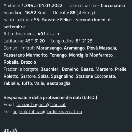
Abitanti:
1.396 al 01.01.2022
Denominazione:
Cocconatesi
Superficie:
16,52
Kmq. Densità:
88
(ab/kmq.)
Santo patrono:
SS. Fausto e Felice - secondo lunedi di
settembre
Altitudine media:
491
m.s.l.m.
Latitudine:
45° 5' 20
Longitudine:
8° 2' 25
Comuni limitrofi:
Moransengo, Aramengo, Piovà Massaia,
Passerano Marmorito, Tonengo, Montiglio Monferrato,
Robella, Brozolo
Frazioni e borgate:
Bauchieri, Bonvino, Gesso, Maroero, Prelle,
Roletto, Sartore, Solza, Spagnolino, Stazione Cocconato,
Tabiella, Tuffo, Valle, Vastapaglia
Responsabile della protezione dei dati (D.P.O.)
Email:
fabrizio.brignolo@libero.it
Pec:
brignolo.fabrizio@ordineavvocati.eu
UTILITÀ