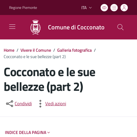
ITA
Regione Piemonte
Lingua attiva:
Comune di Cocconato
Home
/
Vivere il Comune
/
Galleria fotografica
/
Cocconato e le sue bellezze (part 2)
Cocconato e le sue
bellezze (part 2)
Dettagli del documento
Condividi
Vedi azioni
INDICE DELLA PAGINA