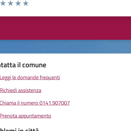
a da 1 a 5 stelle la pagina
ta 1 stelle su 5
Valuta 2 stelle su 5
Valuta 3 stelle su 5
Valuta 4 stelle su 5
Valuta 5 stelle su 5
tatta il comune
Leggi le domande frequenti
Richiedi assistenza
Chiama il numero 0141.907007
Prenota appuntamento
blemi in città