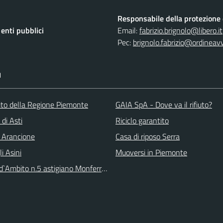
Responsabile della protezione d
nti pubblici
Email:
fabrizio.brignolo@libero.it
Pec:
brignolo.fabrizio@ordineav
I
 sito della Regione Piemonte
GAIA SpA - Dove va il rifiuto?
 di Asti
Riciclo garantito
 Arancione
Casa di riposo Serra
li Asini
Muoversi in Piemonte
 d`Ambito n.5 astigiano Monferrato