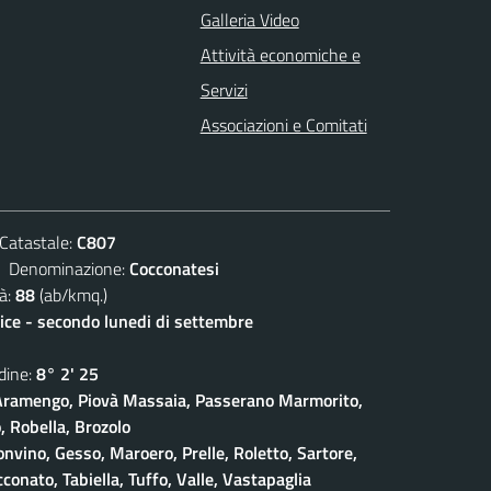
Galleria Video
Attività economiche e
Servizi
Associazioni e Comitati
atastale:
C807
enominazione:
Cocconatesi
à:
88
(ab/kmq.)
lice - secondo lunedi di settembre
ine:
8° 2' 25
ramengo, Piovà Massaia, Passerano Marmorito,
 Robella, Brozolo
onvino, Gesso, Maroero, Prelle, Roletto, Sartore,
conato, Tabiella, Tuffo, Valle, Vastapaglia