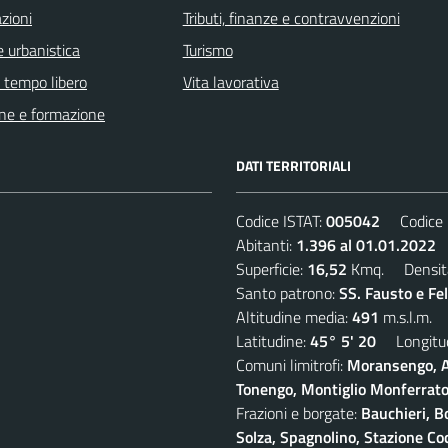
zioni
Tributi, finanze e contravvenzioni
 urbanistica
Turismo
e tempo libero
Vita lavorativa
ne e formazione
DATI TERRITORIALI
Codice ISTAT:
005042
Codice C
Abitanti:
1.396 al 01.01.2022
D
Superficie:
16,52
Kmq. Densit
Santo patrono:
SS. Fausto e Fe
Altitudine media:
491
m.s.l.m.
Latitudine:
45° 5' 20
Longitud
Comuni limitrofi:
Moransengo, A
Tonengo, Montiglio Monferrato,
Frazioni e borgate:
Bauchieri, B
Solza, Spagnolino, Stazione Coc