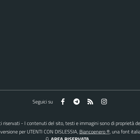
Facebook
Telegram
RSS
Instagram
Seguici su
itti riservati - I contenuti del sito, testi e immagini sono di propriet
lla versione per UTENTI CON DISLESSIA,
Biancoenero ®
, una font itali
AREA RISERVATA