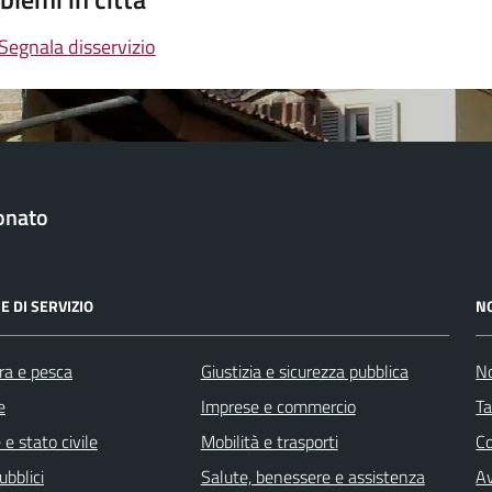
Segnala disservizio
onato
E DI SERVIZIO
N
ra e pesca
Giustizia e sicurezza pubblica
No
e
Imprese e commercio
Ta
e stato civile
Mobilità e trasporti
C
ubblici
Salute, benessere e assistenza
Av