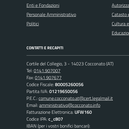
Enti e Fondazioni
Autorizza
Personale Amministrativo
Catasto e
Politici
Cultura 
Educazio
CONTATTI E RECAPITI
Cortile del Collegio, 3 - 14023 Cocconato (AT)
Tel:
0141.907007
Fax:
0141.907677
Codice Fiscale:
80005260056
Partita IVA:
01219650056
P.E.C.:
comune.cocconato.at@cert.legalmail.it
Email:
amministrativo@cocconato.info
Fatturazione Elettronica:
UFW160
Codice IPA:
c_c807
IBAN (per i vostri bonifici bancari):