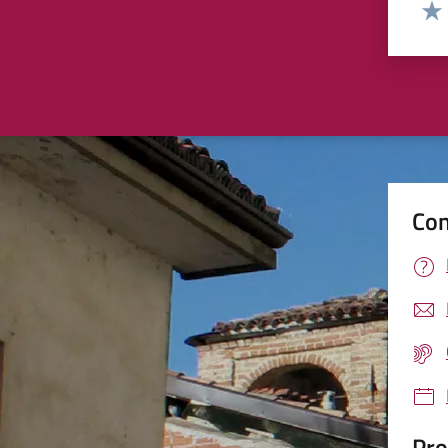
Valut
Valu
Con
Pro