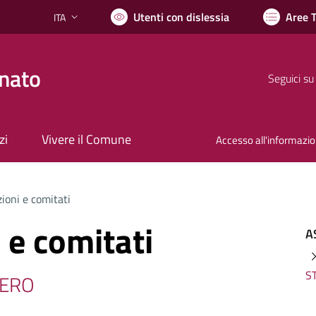
Utenti con dislessia
Aree 
ITA
Lingua attiva:
nato
Seguici su
zi
Vivere il Comune
Accesso all'informazi
ioni e comitati
 e comitati
A
S
BERO