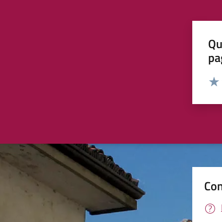
Qu
pa
Valut
Valu
Con