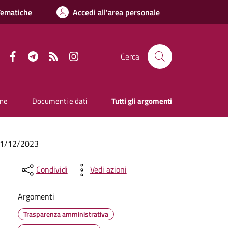
Tematiche
Accedi all'area personale
Facebook
Telegram
RSS
Instagram
Cerca
one
Documenti e dati
Tutti gli argomenti
l 31/12/2023
Condividi
Vedi azioni
Argomenti
Trasparenza amministrativa