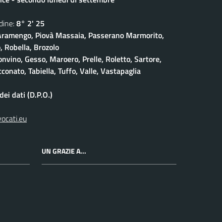
ine:
8° 2' 25
ramengo, Piovà Massaia, Passerano Marmorito,
 Robella, Brozolo
onvino, Gesso, Maroero, Prelle, Roletto, Sartore,
conato, Tabiella, Tuffo, Valle, Vastapaglia
ei dati (D.P.O.)
vocati.eu
UN GRAZIE A...