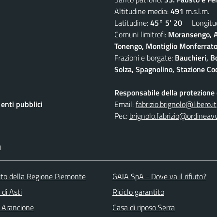
Altitudine media:
491
m.s.l.m.
Latitudine:
45° 5' 20
Longitud
Comuni limitrofi:
Moransengo, A
Tonengo, Montiglio Monferrato,
Frazioni e borgate:
Bauchieri, B
Solza, Spagnolino, Stazione Coc
Responsabile della protezione d
nti pubblici
Email:
fabrizio.brignolo@libero.it
Pec:
brignolo.fabrizio@ordineav
I
 sito della Regione Piemonte
GAIA SpA - Dove va il rifiuto?
 di Asti
Riciclo garantito
 Arancione
Casa di riposo Serra