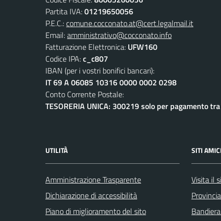
Partita IVA:
01219650056
P.E.C.:
comune.cocconato.at@cert.legalmail.it
Email:
amministrativo@cocconato.info
Fatturazione Elettronica:
UFW160
Codice IPA:
c_c807
IBAN (per i vostri bonifici bancari):
IT 69 A 06085 10316 0000 0002 0298
Conto Corrente Postale:
TESORERIA UNICA: 300219 solo per pagamento tra e
UTILITÀ
SITI AMIC
Amministrazione Trasparente
Visita il
Dichiarazione di accessibilità
Provincia
Piano di miglioramento del sito
Bandiera