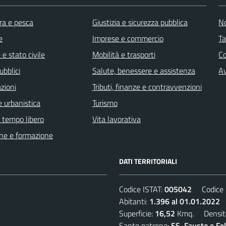
ra e pesca
Giustizia e sicurezza pubblica
No
e
Imprese e commercio
Ta
e stato civile
Mobilità e trasporti
C
ubblici
Salute, benessere e assistenza
Av
zioni
Tributi, finanze e contravvenzioni
 urbanistica
Turismo
e tempo libero
Vita lavorativa
ne e formazione
DATI TERRITORIALI
Codice ISTAT:
005042
Codice C
Abitanti:
1.396 al 01.01.2022
D
Superficie:
16,52
Kmq. Densit
Santo patrono:
SS. Fausto e Fe