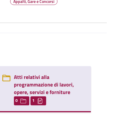
Appalti, Gare e Concorsi
Atti relativi alla
programmazione di lavori,
opere, servizi e forniture
0
1