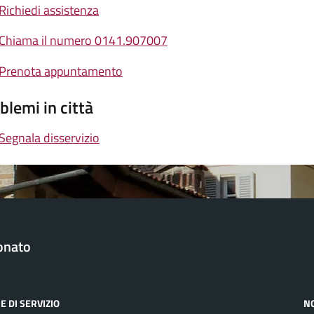
Richiedi assistenza
Chiama il numero 0141.907007
Prenota appuntamento
blemi in città
Segnala disservizio
onato
E DI SERVIZIO
N