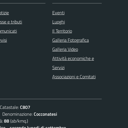
tizie
Eventi
sse e tributi
Luoghi
omunicati
Il Territorio
visi
Galleria Fotografica
Galleria Video
Attività economiche e
Servizi
Associazioni e Comitati
atastale:
C807
enominazione:
Cocconatesi
à:
88
(ab/kmq.)
lice - secondo lunedi di settembre