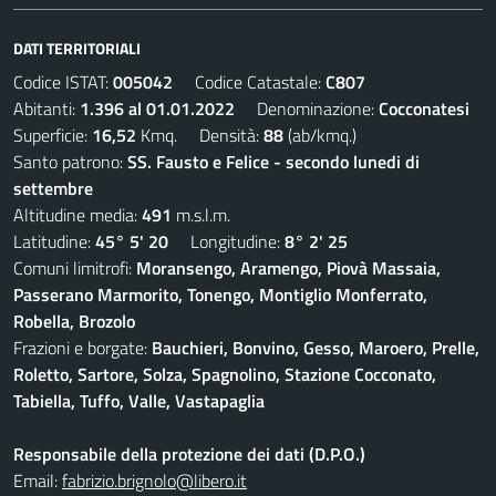
DATI TERRITORIALI
Codice ISTAT:
005042
Codice Catastale:
C807
Abitanti:
1.396 al 01.01.2022
Denominazione:
Cocconatesi
Superficie:
16,52
Kmq. Densità:
88
(ab/kmq.)
Santo patrono:
SS. Fausto e Felice - secondo lunedi di
settembre
Altitudine media:
491
m.s.l.m.
Latitudine:
45° 5' 20
Longitudine:
8° 2' 25
Comuni limitrofi:
Moransengo, Aramengo, Piovà Massaia,
Passerano Marmorito, Tonengo, Montiglio Monferrato,
Robella, Brozolo
Frazioni e borgate:
Bauchieri, Bonvino, Gesso, Maroero, Prelle,
Roletto, Sartore, Solza, Spagnolino, Stazione Cocconato,
Tabiella, Tuffo, Valle, Vastapaglia
Responsabile della protezione dei dati (D.P.O.)
Email:
fabrizio.brignolo@libero.it