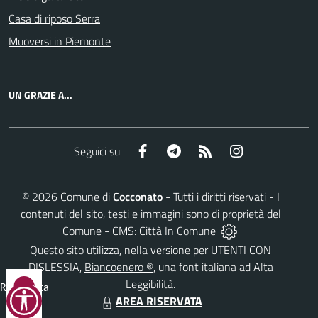
Casa di riposo Serra
Muoversi in Piemonte
UN GRAZIE A...
Facebook
Telegram
RSS
Instagram
Seguici su
©
2026
Comune di
Cocconato
- Tutti i diritti riservati - I
contenuti del sito, testi e immagini sono di proprietà del
Comune - CMS:
Città In Comune
Questo sito utilizza, nella versione per UTENTI CON
DISLESSIA,
Biancoenero ®
, una font italiana ad Alta
Leggibilità.
Reimposta
AREA RISERVATA
tutto