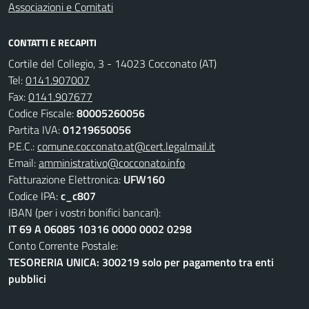
Associazioni e Comitati
CONTATTI E RECAPITI
Cortile del Collegio, 3 - 14023 Cocconato (AT)
Tel:
0141.907007
Fax:
0141.907677
Codice Fiscale:
80005260056
Partita IVA:
01219650056
P.E.C.:
comune.cocconato.at@cert.legalmail.it
Email:
amministrativo@cocconato.info
Fatturazione Elettronica:
UFW160
Codice IPA:
c_c807
IBAN (per i vostri bonifici bancari):
IT 69 A 06085 10316 0000 0002 0298
Conto Corrente Postale:
TESORERIA UNICA: 300219 solo per pagamento tra enti
pubblici