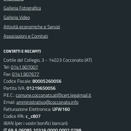
Galleria Fotografica
Galleria Video
Attività economiche e Servizi
Associazioni e Comitati
CONTATTI E RECAPITI
Cortile del Collegio, 3 - 14023 Cocconato (AT)
Tel:
0141.907007
Fax:
0141.907677
Codice Fiscale:
80005260056
Partita IVA:
01219650056
P.E.C.:
comune.cocconato.at@cert.legalmail.it
Email:
amministrativo@cocconato.info
Fatturazione Elettronica:
UFW160
Codice IPA:
c_c807
IBAN (per i vostri bonifici bancari):
IT 69 A 06085 10316 0000 0002 0298