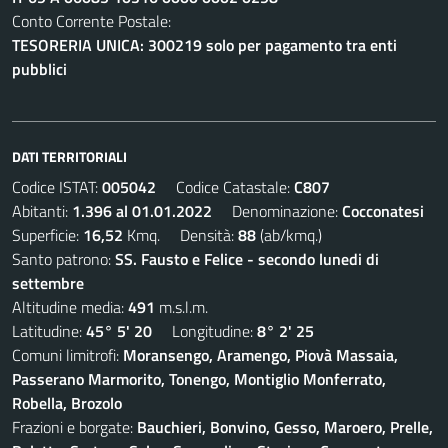
Conto Corrente Postale:
TESORERIA UNICA: 300219 solo per pagamento tra enti
pubblici
DATI TERRITORIALI
Codice ISTAT:
005042
Codice Catastale:
C807
Abitanti:
1.396 al 01.01.2022
Denominazione:
Cocconatesi
Superficie:
16,52
Kmq. Densità:
88
(ab/kmq.)
Santo patrono:
SS. Fausto e Felice - secondo lunedi di
settembre
Altitudine media:
491
m.s.l.m.
Latitudine:
45° 5' 20
Longitudine:
8° 2' 25
Comuni limitrofi:
Moransengo, Aramengo, Piovà Massaia,
Passerano Marmorito, Tonengo, Montiglio Monferrato,
Robella, Brozolo
Frazioni e borgate:
Bauchieri, Bonvino, Gesso, Maroero, Prelle,