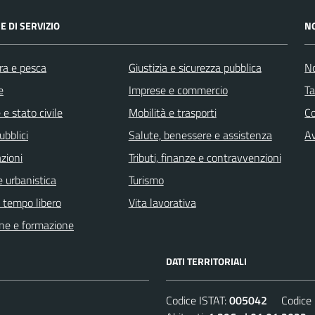
E DI SERVIZIO
N
ra e pesca
Giustizia e sicurezza pubblica
No
e
Imprese e commercio
Ta
e stato civile
Mobilità e trasporti
C
ubblici
Salute, benessere e assistenza
Av
zioni
Tributi, finanze e contravvenzioni
 urbanistica
Turismo
e tempo libero
Vita lavorativa
ne e formazione
DATI TERRITORIALI
Codice ISTAT:
005042
Codice C