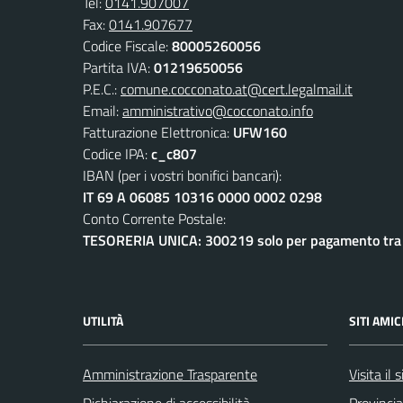
Tel:
0141.907007
Fax:
0141.907677
Codice Fiscale:
80005260056
Partita IVA:
01219650056
P.E.C.:
comune.cocconato.at@cert.legalmail.it
Email:
amministrativo@cocconato.info
Fatturazione Elettronica:
UFW160
Codice IPA:
c_c807
IBAN (per i vostri bonifici bancari):
IT 69 A 06085 10316 0000 0002 0298
Conto Corrente Postale:
TESORERIA UNICA: 300219 solo per pagamento tra e
UTILITÀ
SITI AMIC
Amministrazione Trasparente
Visita il
Dichiarazione di accessibilità
Provincia