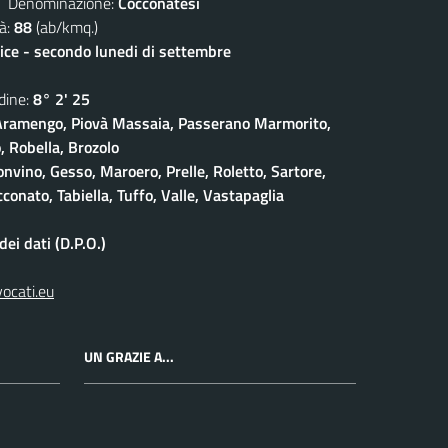
enominazione:
Cocconatesi
à:
88
(ab/kmq.)
lice - secondo lunedi di settembre
ine:
8° 2' 25
ramengo, Piovà Massaia, Passerano Marmorito,
 Robella, Brozolo
onvino, Gesso, Maroero, Prelle, Roletto, Sartore,
conato, Tabiella, Tuffo, Valle, Vastapaglia
ei dati (D.P.O.)
vocati.eu
UN GRAZIE A...