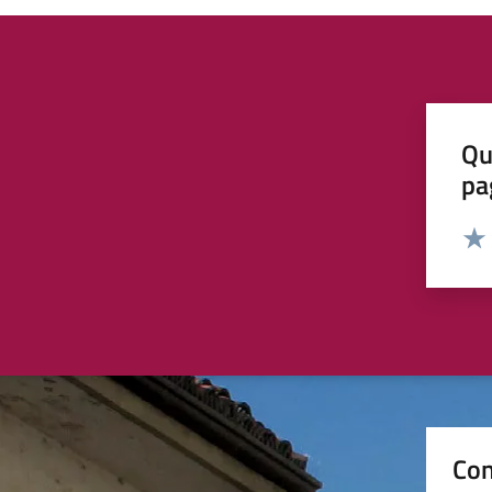
Qu
pa
Valut
Valu
Con