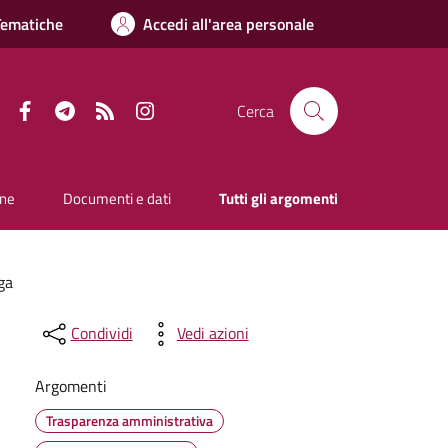
Tematiche
Accedi all'area personale
Facebook
Telegram
RSS
Instagram
Cerca
one
Documenti e dati
Tutti gli argomenti
ga
Condividi
Vedi azioni
Argomenti
Trasparenza amministrativa