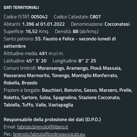
DATI TERRITORIALI
Codice ISTAT:
005042
Codice Catastale:
C807
Abitanti:
1.396 al 01.01.2022
Denominazione:
Cocconatesi
Superficie:
16,52
Kmq. Densità:
88
(ab/kmq.)
Santo patrono:
SS. Fausto e Felice - secondo lunedi di
settembre
Altitudine media:
491
m.s.l.m.
Latitudine:
45° 5' 20
Longitudine:
8° 2' 25
Comuni limitrofi:
Moransengo, Aramengo, Piovà Massaia,
Passerano Marmorito, Tonengo, Montiglio Monferrato,
Robella, Brozolo
Frazioni e borgate:
Bauchieri, Bonvino, Gesso, Maroero, Prelle,
Roletto, Sartore, Solza, Spagnolino, Stazione Cocconato,
Tabiella, Tuffo, Valle, Vastapaglia
Responsabile della protezione dei dati (D.P.O.)
Email:
fabrizio.brignolo@libero.it
Pec:
brignolo.fabrizio@ordineavvocati.eu