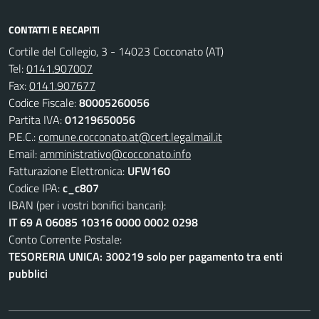
CONTATTI E RECAPITI
Cortile del Collegio, 3 - 14023 Cocconato (AT)
Tel:
0141.907007
Fax:
0141.907677
Codice Fiscale:
80005260056
Partita IVA:
01219650056
P.E.C.:
comune.cocconato.at@cert.legalmail.it
Email:
amministrativo@cocconato.info
Fatturazione Elettronica:
UFW160
Codice IPA:
c_c807
IBAN (per i vostri bonifici bancari):
IT 69 A 06085 10316 0000 0002 0298
Conto Corrente Postale:
TESORERIA UNICA: 300219 solo per pagamento tra enti
pubblici