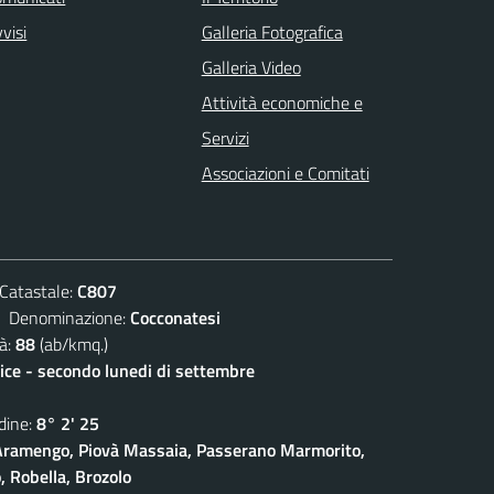
visi
Galleria Fotografica
Galleria Video
Attività economiche e
Servizi
Associazioni e Comitati
atastale:
C807
enominazione:
Cocconatesi
à:
88
(ab/kmq.)
lice - secondo lunedi di settembre
ine:
8° 2' 25
ramengo, Piovà Massaia, Passerano Marmorito,
 Robella, Brozolo