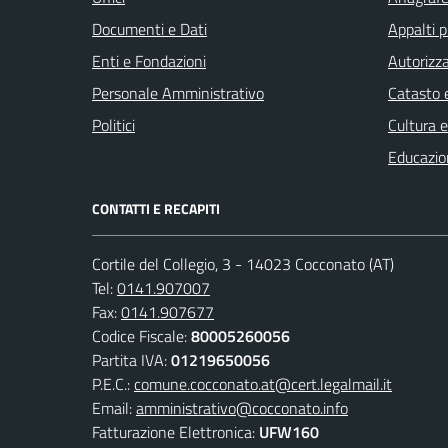
Documenti e Dati
Appalti p
Enti e Fondazioni
Autorizza
Personale Amministrativo
Catasto e
Politici
Cultura 
Educazio
CONTATTI E RECAPITI
Cortile del Collegio, 3 - 14023 Cocconato (AT)
Tel:
0141.907007
Fax:
0141.907677
Codice Fiscale:
80005260056
Partita IVA:
01219650056
P.E.C.:
comune.cocconato.at@cert.legalmail.it
Email:
amministrativo@cocconato.info
Fatturazione Elettronica:
UFW160