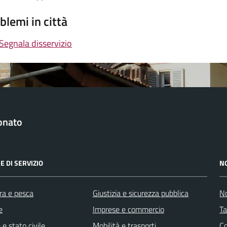
blemi in città
Segnala disservizio
onato
E DI SERVIZIO
N
ra e pesca
Giustizia e sicurezza pubblica
No
e
Imprese e commercio
Ta
e stato civile
Mobilità e trasporti
C