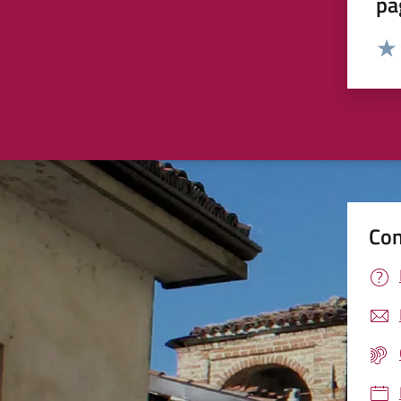
pa
Valut
Valu
Con