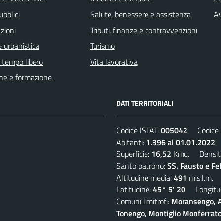
ubblici
Salute, benessere e assistenza
Av
zioni
Tributi, finanze e contravvenzioni
 urbanistica
Turismo
e tempo libero
Vita lavorativa
ne e formazione
DATI TERRITORIALI
Codice ISTAT:
005042
Codice C
Abitanti:
1.396 al 01.01.2022
D
Superficie:
16,52
Kmq. Densit
Santo patrono:
SS. Fausto e Fe
Altitudine media:
491
m.s.l.m.
Latitudine:
45° 5' 20
Longitud
Comuni limitrofi:
Moransengo, A
Tonengo, Montiglio Monferrato,