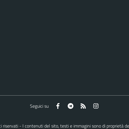
Facebook
Telegram
RSS
Instagram
Seguici su
itti riservati - I contenuti del sito, testi e immagini sono di propriet