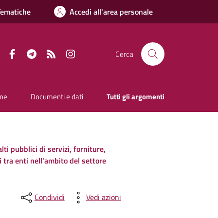
Tematiche
Accedi all'area personale
Facebook
Telegram
RSS
Instagram
Cerca
one
Documenti e dati
Tutti gli argomenti
ti pubblici di servizi, forniture,
i tra enti nell'ambito del settore
Condividi
Vedi azioni