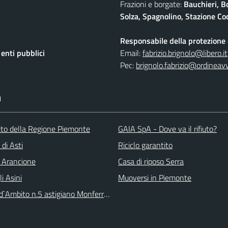
Frazioni e borgate:
Bauchieri, B
Solza, Spagnolino, Stazione Coc
Responsabile della protezione d
nti pubblici
Email:
fabrizio.brignolo@libero.it
Pec:
brignolo.fabrizio@ordineav
I
 sito della Regione Piemonte
GAIA SpA - Dove va il rifiuto?
 di Asti
Riciclo garantito
 Arancione
Casa di riposo Serra
li Asini
Muoversi in Piemonte
 d`Ambito n.5 astigiano Monferrato