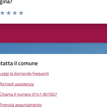
gina?
a da 1 a 5 stelle la pagina
ta 1 stelle su 5
Valuta 2 stelle su 5
Valuta 3 stelle su 5
Valuta 4 stelle su 5
Valuta 5 stelle su 5
tatta il comune
Leggi le domande frequenti
Richiedi assistenza
Chiama il numero 0141.907007
Prenota appuntamento