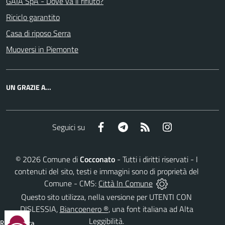
GAIA SpA - Dove va il rifiuto?
Riciclo garantito
Casa di riposo Serra
Muoversi in Piemonte
UN GRAZIE A...
Facebook
Telegram
RSS
Instagram
Seguici su
©
2026
Comune di
Cocconato
- Tutti i diritti riservati - I
contenuti del sito, testi e immagini sono di proprietà del
Comune - CMS:
Città In Comune
Questo sito utilizza, nella versione per UTENTI CON
DISLESSIA,
Biancoenero ®
, una font italiana ad Alta
Leggibilità.
Reimposta