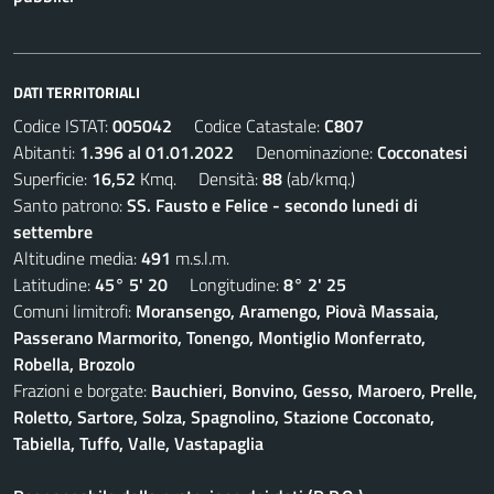
DATI TERRITORIALI
Codice ISTAT:
005042
Codice Catastale:
C807
Abitanti:
1.396 al 01.01.2022
Denominazione:
Cocconatesi
Superficie:
16,52
Kmq. Densità:
88
(ab/kmq.)
Santo patrono:
SS. Fausto e Felice - secondo lunedi di
settembre
Altitudine media:
491
m.s.l.m.
Latitudine:
45° 5' 20
Longitudine:
8° 2' 25
Comuni limitrofi:
Moransengo, Aramengo, Piovà Massaia,
Passerano Marmorito, Tonengo, Montiglio Monferrato,
Robella, Brozolo
Frazioni e borgate:
Bauchieri, Bonvino, Gesso, Maroero, Prelle,
Roletto, Sartore, Solza, Spagnolino, Stazione Cocconato,
Tabiella, Tuffo, Valle, Vastapaglia