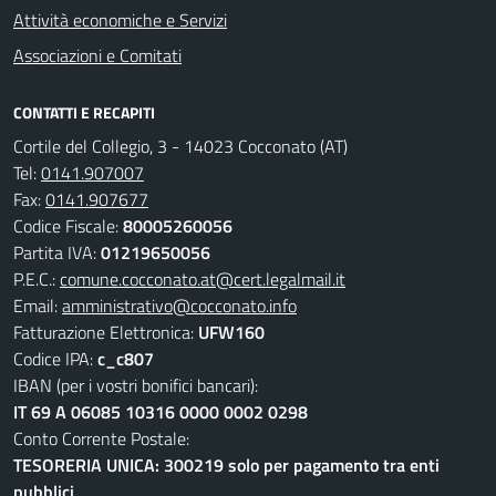
Attività economiche e Servizi
Associazioni e Comitati
CONTATTI E RECAPITI
Cortile del Collegio, 3 - 14023 Cocconato (AT)
Tel:
0141.907007
Fax:
0141.907677
Codice Fiscale:
80005260056
Partita IVA:
01219650056
P.E.C.:
comune.cocconato.at@cert.legalmail.it
Email:
amministrativo@cocconato.info
Fatturazione Elettronica:
UFW160
Codice IPA:
c_c807
IBAN (per i vostri bonifici bancari):
IT 69 A 06085 10316 0000 0002 0298
Conto Corrente Postale:
TESORERIA UNICA: 300219 solo per pagamento tra enti
pubblici