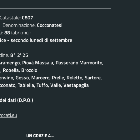
atastale:
C807
enominazione:
Cocconatesi
à:
88
(ab/kmq.)
lice - secondo lunedi di settembre
ine:
8° 2' 25
ramengo, Piovà Massaia, Passerano Marmorito,
 Robella, Brozolo
onvino, Gesso, Maroero, Prelle, Roletto, Sartore,
conato, Tabiella, Tuffo, Valle, Vastapaglia
ei dati (D.P.O.)
vocati.eu
UN GRAZIE A...