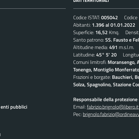
DATI TERRITORIALI
Codice ISTAT:
005042
Codice C
Abitanti:
1.396 al 01.01.2022
D
Superficie:
16,52
Kmq. Densit
Santo patrono:
SS. Fausto e Fe
Altitudine media:
491
m.s.l.m.
Latitudine:
45° 5' 20
Longitud
Comuni limitrofi:
Moransengo, A
Tonengo, Montiglio Monferrato,
Frazioni e borgate:
Bauchieri, B
Solza, Spagnolino, Stazione Coc
Responsabile della protezione d
nti pubblici
Email:
fabrizio.brignolo@libero.it
Pec:
brignolo.fabrizio@ordineav
I