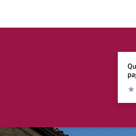
Qu
pa
Valut
Valu