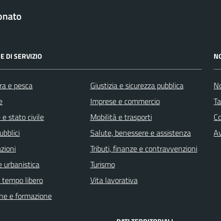
onato
E DI SERVIZIO
N
ra e pesca
Giustizia e sicurezza pubblica
No
e
Imprese e commercio
Ta
e stato civile
Mobilità e trasporti
C
ubblici
Salute, benessere e assistenza
Av
zioni
Tributi, finanze e contravvenzioni
 urbanistica
Turismo
e tempo libero
Vita lavorativa
ne e formazione