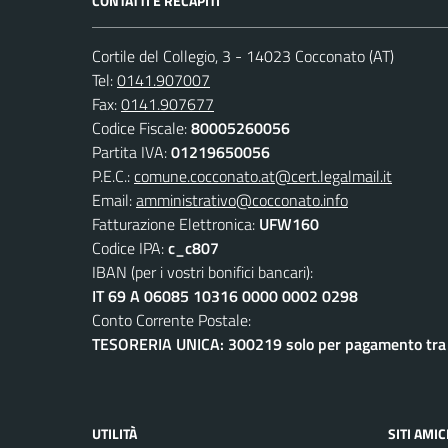
CONTATTI E RECAPITI
Cortile del Collegio, 3 - 14023 Cocconato (AT)
Tel:
0141.907007
Fax:
0141.907677
Codice Fiscale:
80005260056
Partita IVA:
01219650056
P.E.C.:
comune.cocconato.at@cert.legalmail.it
Email:
amministrativo@cocconato.info
Fatturazione Elettronica:
UFW160
Codice IPA:
c_c807
IBAN (per i vostri bonifici bancari):
IT 69 A 06085 10316 0000 0002 0298
Conto Corrente Postale:
TESORERIA UNICA: 300219 solo per pagamento tra e
UTILITÀ
SITI AMIC