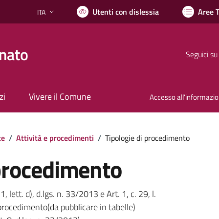
Utenti con dislessia
Aree 
ITA
Lingua attiva:
nato
Seguici su
zi
Vivere il Comune
Accesso all'informazi
te
/
Attività e procedimenti
/
Tipologie di procedimento
 procedimento
1, lett. d), d.lgs. n. 33/2013 e Art. 1, c. 29, l.
procedimento(da pubblicare in tabelle)