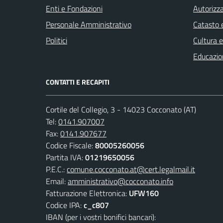
Enti e Fondazioni
Autorizza
Personale Amministrativo
Catasto e
Politici
Cultura 
Educazio
CONTATTI E RECAPITI
Cortile del Collegio, 3 - 14023 Cocconato (AT)
Tel:
0141.907007
Fax:
0141.907677
Codice Fiscale:
80005260056
Partita IVA:
01219650056
P.E.C.:
comune.cocconato.at@cert.legalmail.it
Email:
amministrativo@cocconato.info
Fatturazione Elettronica:
UFW160
Codice IPA:
c_c807
IBAN (per i vostri bonifici bancari):