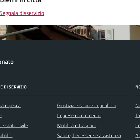
Segnala disservizio
onato
E DI SERVIZIO
N
ra e pesca
Giustizia e sicurezza pubblica
No
e
Imprese e commercio
Ta
e stato civile
Mobilità e trasporti
C
ubblici
Salute, benessere e assistenza
Av