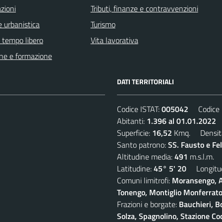
zioni
Tributi, finanze e contravvenzioni
 urbanistica
Turismo
e tempo libero
Vita lavorativa
ne e formazione
DATI TERRITORIALI
Codice ISTAT:
005042
Codice C
Abitanti:
1.396 al 01.01.2022
D
Superficie:
16,52
Kmq. Densit
Santo patrono:
SS. Fausto e Fe
Altitudine media:
491
m.s.l.m.
Latitudine:
45° 5' 20
Longitud
Comuni limitrofi:
Moransengo, A
Tonengo, Montiglio Monferrato,
Frazioni e borgate:
Bauchieri, B
Solza, Spagnolino, Stazione Coc