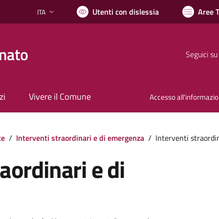
Utenti con dislessia
Aree 
ITA
Lingua attiva:
nato
Seguici su
zi
Vivere il Comune
Accesso all'informazi
te
/
Interventi straordinari e di emergenza
/
Interventi straordi
aordinari e di