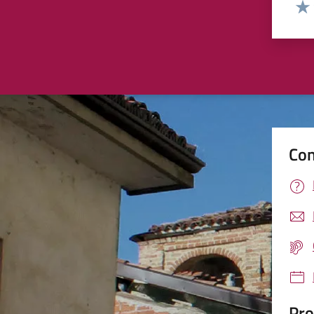
Valut
Valu
Con
Pro