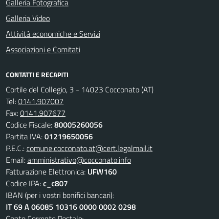
Galleria Fotografica
Galleria Video
Attività economiche e Servizi
Associazioni e Comitati
CONTATTI E RECAPITI
Cortile del Collegio, 3 - 14023 Cocconato (AT)
Tel:
0141.907007
Fax:
0141.907677
Codice Fiscale:
80005260056
Partita IVA:
01219650056
P.E.C.:
comune.cocconato.at@cert.legalmail.it
Email:
amministrativo@cocconato.info
Fatturazione Elettronica:
UFW160
Codice IPA:
c_c807
IBAN (per i vostri bonifici bancari):
IT 69 A 06085 10316 0000 0002 0298
Conto Corrente Postale: