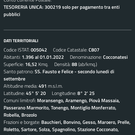
TESORERIA UNICA: 300219 solo per pagamento tra enti
pubblici
DATI TERRITORIALI
Codice ISTAT:
005042
Codice Catastale:
C807
Abitanti:
1.396 al 01.01.2022
Denominazione:
Cocconatesi
Superficie:
16,52
Kmq. Densità:
88
(ab/kmq.)
Santo patrono:
SS. Fausto e Felice - secondo lunedi di
settembre
Altitudine media:
491
m.s.l.m.
Latitudine:
45° 5' 20
Longitudine:
8° 2' 25
Comuni limitrofi:
Moransengo, Aramengo, Piovà Massaia,
Passerano Marmorito, Tonengo, Montiglio Monferrato,
Robella, Brozolo
Frazioni e borgate:
Bauchieri, Bonvino, Gesso, Maroero, Prelle,
Roletto, Sartore, Solza, Spagnolino, Stazione Cocconato,