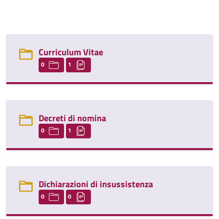
Curriculum Vitae
0
1
Decreti di nomina
0
1
Dichiarazioni di insussistenza
0
0