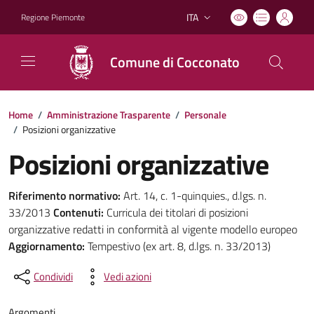
ITA
Regione Piemonte
Lingua attiva:
Comune di Cocconato
Home
/
Amministrazione Trasparente
/
Personale
/
Posizioni organizzative
Posizioni organizzative
Riferimento normativo:
Art. 14, c. 1-quinquies., d.lgs. n.
33/2013
Contenuti:
Curricula dei titolari di posizioni
organizzative redatti in conformità al vigente modello europeo
Aggiornamento:
Tempestivo (ex art. 8, d.lgs. n. 33/2013)
Condividi
Vedi azioni
Argomenti