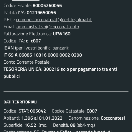
Codice Fiscale:
80005260056
Partita IVA:
01219650056
P.E.C.:
comune.cocconato.at@cert.legalmail.it
Email:
amministrativo@cocconato.info
Fatturazione Elettronica:
UFW160
Codice IPA:
c_c807
IBAN (per i vostri bonifici bancari):
IT 69 A 06085 10316 0000 0002 0298
Conto Corrente Postale:
TESORERIA UNICA: 300219 solo per pagamento tra enti
pubblici
DATI TERRITORIALI
Codice ISTAT:
005042
Codice Catastale:
C807
Abitanti:
1.396 al 01.01.2022
Denominazione:
Cocconatesi
Superficie:
16,52
Kmq. Densità:
88
(ab/kmq.)