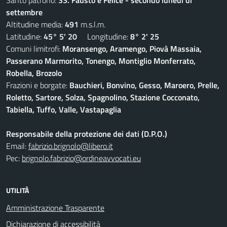
Santo patrono:
SS. Fausto e Felice - secondo lunedi di
settembre
Altitudine media:
491
m.s.l.m.
Latitudine:
45° 5' 20
Longitudine:
8° 2' 25
Comuni limitrofi:
Moransengo, Aramengo, Piovà Massaia,
Passerano Marmorito, Tonengo, Montiglio Monferrato,
Robella, Brozolo
Frazioni e borgate:
Bauchieri, Bonvino, Gesso, Maroero, Prelle,
Roletto, Sartore, Solza, Spagnolino, Stazione Cocconato,
Tabiella, Tuffo, Valle, Vastapaglia
Responsabile della protezione dei dati (D.P.O.)
Email:
fabrizio.brignolo@libero.it
Pec:
brignolo.fabrizio@ordineavvocati.eu
UTILITÀ
Amministrazione Trasparente
Dichiarazione di accessibilità