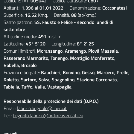
Codice ISTAT:
005042
Codice Catastale:
C807
Abitanti:
1.396 al 01.01.2022
Denominazione:
Cocconatesi
Superficie:
16,52
Kmq. Densità:
88
(ab/kmq.)
Santo patrono:
SS. Fausto e Felice - secondo lunedi di
settembre
Altitudine media:
491
m.s.l.m.
Latitudine:
45° 5' 20
Longitudine:
8° 2' 25
Comuni limitrofi:
Moransengo, Aramengo, Piovà Massaia,
Passerano Marmorito, Tonengo, Montiglio Monferrato,
Robella, Brozolo
Frazioni e borgate:
Bauchieri, Bonvino, Gesso, Maroero, Prelle,
Roletto, Sartore, Solza, Spagnolino, Stazione Cocconato,
Tabiella, Tuffo, Valle, Vastapaglia
Responsabile della protezione dei dati (D.P.O.)
Email:
fabrizio.brignolo@libero.it
Pec:
brignolo.fabrizio@ordineavvocati.eu