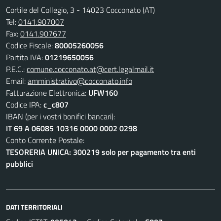
Cortile del Collegio, 3 - 14023 Cocconato (AT)
Tel:
0141.907007
Fax:
0141.907677
Codice Fiscale:
80005260056
Partita IVA:
01219650056
P.E.C.:
comune.cocconato.at@cert.legalmail.it
Email:
amministrativo@cocconato.info
Fatturazione Elettronica:
UFW160
Codice IPA:
c_c807
IBAN (per i vostri bonifici bancari):
IT 69 A 06085 10316 0000 0002 0298
Conto Corrente Postale:
TESORERIA UNICA: 300219 solo per pagamento tra enti
pubblici
DATI TERRITORIALI